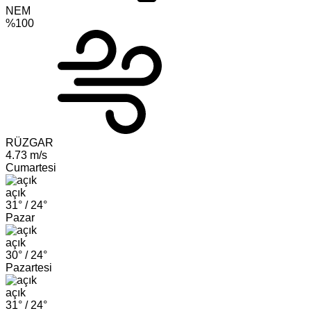
NEM
%100
RÜZGAR
4.73 m/s
Cumartesi
açık
31° /
24°
Pazar
açık
30° /
24°
Pazartesi
açık
31° /
24°