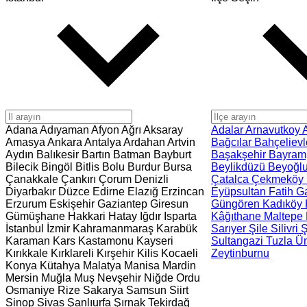
Adana
Adıyaman
Afyon
Ağrı
Aksaray
Adalar
Arnavutkoy
Amasya
Ankara
Antalya
Ardahan
Artvin
Bağcılar
Bahçeliev
Aydın
Balıkesir
Bartın
Batman
Bayburt
Başakşehir
Bayra
Bilecik
Bingöl
Bitlis
Bolu
Burdur
Bursa
Beylikdüzü
Beyoğl
Çanakkale
Çankırı
Çorum
Denizli
Çatalca
Çekmeköy
Diyarbakır
Düzce
Edirne
Elazığ
Erzincan
Eyüpsultan
Fatih
G
Erzurum
Eskişehir
Gaziantep
Giresun
Güngören
Kadıköy
Gümüşhane
Hakkari
Hatay
Iğdır
Isparta
Kâğıthane
Maltepe
İstanbul
İzmir
Kahramanmaraş
Karabük
Sarıyer
Şile
Silivri
Ş
Karaman
Kars
Kastamonu
Kayseri
Sultangazi
Tuzla
Ü
Kırıkkale
Kırklareli
Kırşehir
Kilis
Kocaeli
Zeytinburnu
Konya
Kütahya
Malatya
Manisa
Mardin
Mersin
Muğla
Muş
Nevşehir
Niğde
Ordu
Osmaniye
Rize
Sakarya
Samsun
Siirt
Sinop
Sivas
Şanlıurfa
Şırnak
Tekirdağ