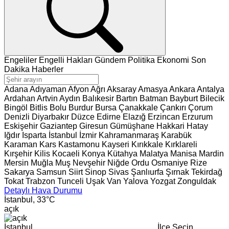
Engeliler
Engelli Hakları
Gündem
Politika
Ekonomi
Son
Dakika Haberler
Adana
Adıyaman
Afyon
Ağrı
Aksaray
Amasya
Ankara
Antalya
Ardahan
Artvin
Aydın
Balıkesir
Bartın
Batman
Bayburt
Bilecik
Bingöl
Bitlis
Bolu
Burdur
Bursa
Çanakkale
Çankırı
Çorum
Denizli
Diyarbakır
Düzce
Edirne
Elazığ
Erzincan
Erzurum
Eskişehir
Gaziantep
Giresun
Gümüşhane
Hakkari
Hatay
Iğdır
Isparta
İstanbul
İzmir
Kahramanmaraş
Karabük
Karaman
Kars
Kastamonu
Kayseri
Kırıkkale
Kırklareli
Kırşehir
Kilis
Kocaeli
Konya
Kütahya
Malatya
Manisa
Mardin
Mersin
Muğla
Muş
Nevşehir
Niğde
Ordu
Osmaniye
Rize
Sakarya
Samsun
Siirt
Sinop
Sivas
Şanlıurfa
Şırnak
Tekirdağ
Tokat
Trabzon
Tunceli
Uşak
Van
Yalova
Yozgat
Zonguldak
Detaylı Hava Durumu
İstanbul,
33
°C
açık
İstanbul
İlçe Seçin