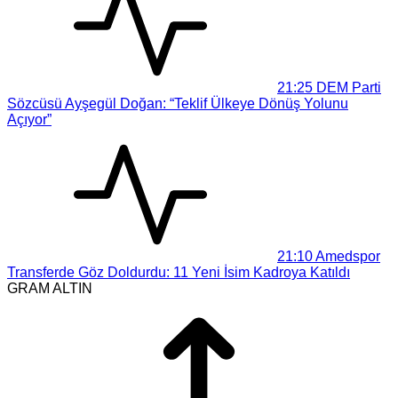
21:25
DEM Parti
Sözcüsü Ayşegül Doğan: “Teklif Ülkeye Dönüş Yolunu
Açıyor”
21:10
Amedspor
Transferde Göz Doldurdu: 11 Yeni İsim Kadroya Katıldı
GRAM ALTIN