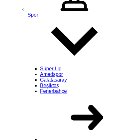
Spor
Süper Lig
Amedspor
Galatasaray
Beşiktaş
Fenerbahçe