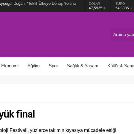
şegül Doğan: “Teklif Ülkeye Dönüş Yolunu
GRAM ALTIN
DOLAR
EURO
6.465,12
47,5935
54,9385
Ekonomi
Eğitim
Spor
Sağlık & Yaşam
Kültür & Sana
ük final
 Festivali, yüzlerce takımın kıyasıya mücadele ettiği