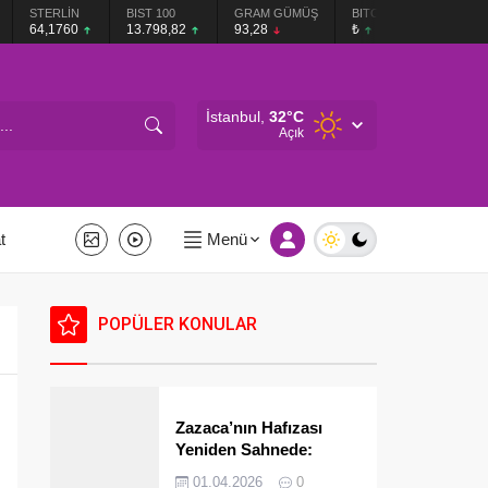
STERLİN
BIST 100
GRAM GÜMÜŞ
BITCOIN
64,1760
13.798,82
93,28
₺
İstanbul,
32
°C
Açık
t
Menü
POPÜLER KONULAR
Zazaca’nın Hafızası
Yeniden Sahnede:
Kahraman Kardeşlerden
01.04.2026
0