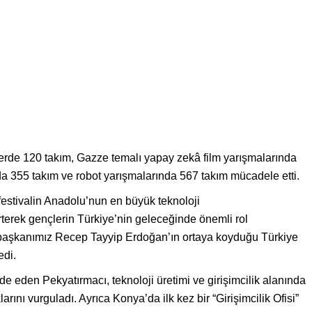
erde 120 takım, Gazze temalı yapay zekâ film yarışmalarında
da 355 takım ve robot yarışmalarında 567 takım mücadele etti.
estivalin Anadolu’nun en büyük teknoloji
irterek gençlerin Türkiye’nin geleceğinde önemli rol
başkanımız Recep Tayyip Erdoğan’ın ortaya koyduğu Türkiye
edi.
ade eden Pekyatırmacı, teknoloji üretimi ve girişimcilik alanında
rını vurguladı. Ayrıca Konya’da ilk kez bir “Girişimcilik Ofisi”