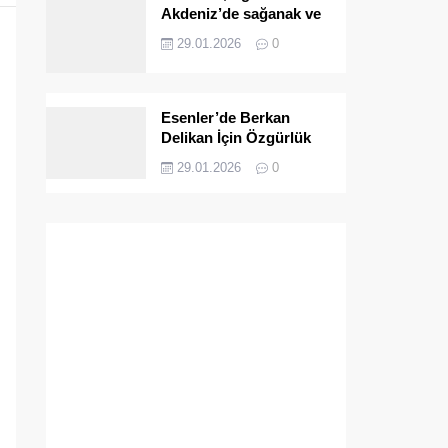
Akdeniz’de sağanak ve
fırtına bekleniyor
29.01.2026
0
Esenler’de Berkan
Delikan İçin Özgürlük
Çağrısı
29.01.2026
0