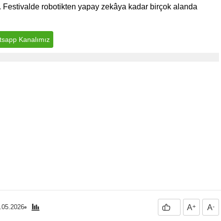
i. Festivalde robotikten yapay zekâya kadar birçok alanda
sapp Kanalımız
.05.2026
A
+
A
-