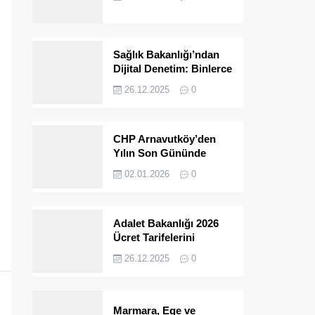
Yeni Albüm
Sağlık Bakanlığı’ndan
Dijital Denetim: Binlerce
Site Kapatıldı
26.12.2025
0
CHP Arnavutköy’den
Yılın Son Gününde
Saha Çalışması
02.01.2026
0
Adalet Bakanlığı 2026
Ücret Tarifelerini
Açıkladı
26.12.2025
0
Marmara, Ege ve