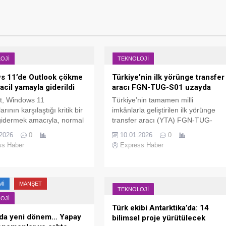
OJI
TEKNOLOJI
s 11’de Outlook çökme
Türkiye'nin ilk yörünge transfer
acil yamayla giderildi
aracı FGN-TUG-S01 uzayda
t, Windows 11
Türkiye’nin tamamen milli
larının karşılaştığı kritik bir
imkânlarla geliştirilen ilk yörünge
gidermek amacıyla, normal
transfer aracı (YTA) FGN-TUG-
me takviminin dışında ikinci
S01, uzaydaki görevine resmen
.2026
0
10.01.2026
0
 durum güncellemesi
başladı. Fergani Uzay Teknolojileri
ss Haber
Express Haber
ı.
tarafından geliştirilen araç, 28
Kasım 2025’te ABD’nin Kaliforniya
eyaletindeki Vandenberg Uzay
Kuvvetleri Üssü'nden SpaceX
MI
MANŞET
TEKNOLOJI
Falcon 9 roketiyle başarılı bir
OJI
şekilde fırlatıldı.
Türk ekibi Antarktika’da: 14
da yeni dönem… Yapay
bilimsel proje yürütülecek