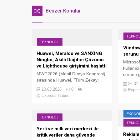
Benzer Konular
TEKNOL
TEKNOLOJI
Window
Huawei, Meralco ve SANXING
sorunu 
Ningbo, Akıllı Dağıtım Çözümü
Microsof
ve Lighthouse girişimini başlattı
kullanıcı
MWC2026 (Mobil Dünya Kongresi)
sorunu 
sırasında Huawei, "Tüm Zekayı
güncelle
26.01
İleriye Taşımak, Geleceğin Güç
bir acil
10.03.2026
0
Expre
Sistemini Güçlendirmek" temalı bir
yayınlad
Express Haber
foruma ev sahipliği yaptı.
EKONO
TEKNOLOJI
TEKNOL
Yerli ve milli veri merkezi ile
Reklam
kritik veriler daha güvende