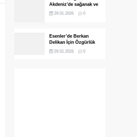
Akdeniz’de sağanak ve
fırtına bekleniyor
29.01.2026
0
Esenler’de Berkan
Delikan İçin Özgürlük
Çağrısı
29.01.2026
0