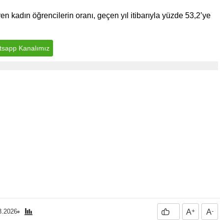
 kadın öğrencilerin oranı, geçen yıl itibarıyla yüzde 53,2’ye
sapp Kanalımız
3.2026
A
+
A
-