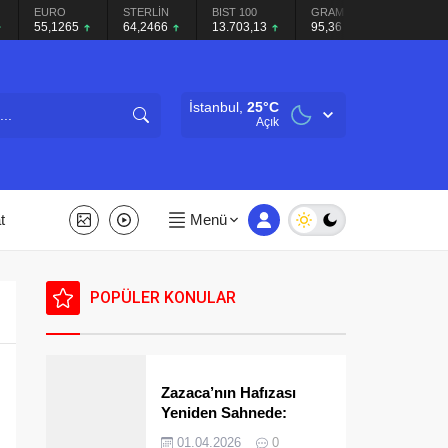
STERLİN
BIST 100
GRAM GÜMÜŞ
BITCOIN
65
64,2466
13.703,13
95,36
₺
İstanbul,
25
°C
Açık
t
Menü
POPÜLER KONULAR
Zazaca’nın Hafızası
Yeniden Sahnede:
Kahraman Kardeşlerden
01.04.2026
0