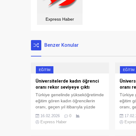
Express Haber
Benzer Konular
EĞITIM
EĞITIM
Üniversitelerde kadın öğrenci
Ünivers
oranı rekor seviyeye çıktı
oranı r
Türkiye genelinde yükseköğretimde
Türkiye
eğitim gören kadın öğrencilerin
eğitim g
oranı, geçen yıl itibarıyla yüzde
oranı, ge
53,2’ye yükselerek tarihi bir
53,2’ye y
16.02.2026
0
17.02
seviyeye ulaştı.
seviyeye
Express Haber
Expre