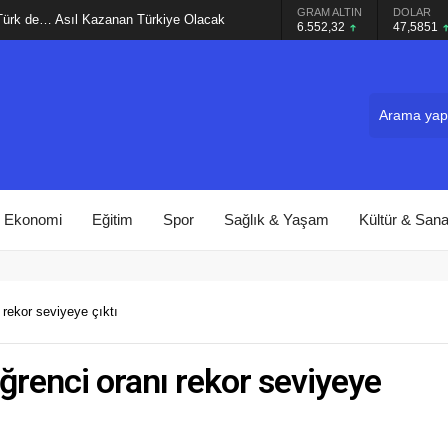
GRAM ALTIN
DOLAR
EURO
Türk de… Asıl Kazanan Türkiye Olacak
6.552,32
47,5851
55,12
Ekonomi
Eğitim
Spor
Sağlık & Yaşam
Kültür & Sana
 rekor seviyeye çıktı
ğrenci oranı rekor seviyeye