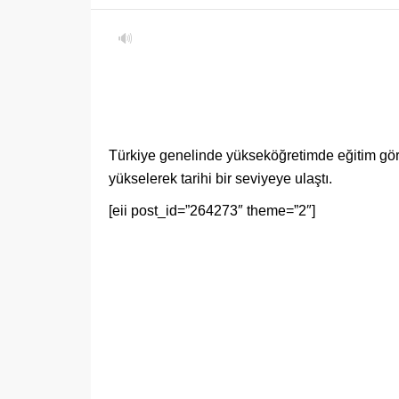
🔊
Türkiye genelinde yükseköğretimde eğitim gören
yükselerek tarihi bir seviyeye ulaştı.
[eii post_id=”264273″ theme=”2″]