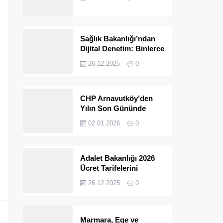
Yeni Albüm
Sağlık Bakanlığı’ndan
Dijital Denetim: Binlerce
Site Kapatıldı
26.12.2025
0
CHP Arnavutköy’den
Yılın Son Gününde
Saha Çalışması
02.01.2026
0
Adalet Bakanlığı 2026
Ücret Tarifelerini
Açıkladı
26.12.2025
0
Marmara, Ege ve