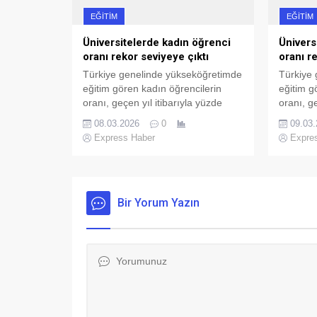
EĞITIM
EĞITIM
Üniversitelerde kadın öğrenci
Ünivers
oranı rekor seviyeye çıktı
oranı r
Türkiye genelinde yükseköğretimde
Türkiye
eğitim gören kadın öğrencilerin
eğitim g
oranı, geçen yıl itibarıyla yüzde
oranı, ge
53,2’ye yükselerek tarihi bir
53,2’ye y
08.03.2026
0
09.03
seviyeye ulaştı.
seviyeye
Express Haber
Expre
Bir Yorum Yazın