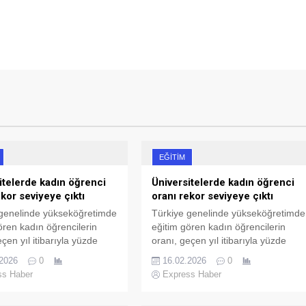
EĞITIM
itelerde kadın öğrenci
Üniversitelerde kadın öğrenci
ekor seviyeye çıktı
oranı rekor seviyeye çıktı
 genelinde yükseköğretimde
Türkiye genelinde yükseköğretimde
ören kadın öğrencilerin
eğitim gören kadın öğrencilerin
çen yıl itibarıyla yüzde
oranı, geçen yıl itibarıyla yüzde
ükselerek tarihi bir
53,2’ye yükselerek tarihi bir
.2026
0
16.02.2026
0
 ulaştı.
seviyeye ulaştı.
ss Haber
Express Haber