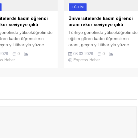
EĞITIM
itelerde kadın öğrenci
Üniversitelerde kadın öğrenci
ekor seviyeye çıktı
oranı rekor seviyeye çıktı
 genelinde yükseköğretimde
Türkiye genelinde yükseköğretimde
ören kadın öğrencilerin
eğitim gören kadın öğrencilerin
çen yıl itibarıyla yüzde
oranı, geçen yıl itibarıyla yüzde
ükselerek tarihi bir
53,2’ye yükselerek tarihi bir
.2026
0
03.03.2026
0
 ulaştı.
seviyeye ulaştı.
ss Haber
Express Haber