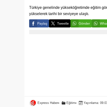
Türkiye genelinde yükseköğretimde eğitim gören
yükselerek tarihi bir seviyeye ulaştı.
Paylaş
Tweetle
Gönder
What
Express Haber
Eğitim
Yayınlama: 09.0