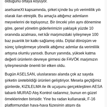
olduğunu ortaya koyuyor.
aselsaneXt kapsamında, şirket içinde bu yılı verimlilik yılı
olarak ilan etmiştik. Bu amaçla attığımız adımların
meyvelerini de topluyoruz. Bir önceki yılın aynı dönemine
göre, genel yönetim giderlerimizin yaklaşık yüzde 10
oranında azalması, net kâr marjımızdaki iyileşmeye 100
baz puanlık bir katkı sağlamış oldu. Dijital dönüşüm ve
süreç iyileştirmeye yönelik attığımız adımlar da verimlilik
artışına olumlu yansıdı. Bunun yanında, yüksek katma
değerli ürünlerin devreye girmesi de FAVÖK marjımızın
iyileşmesinde önemli bir etken oldu.
Bugün ASELSAN, uluslararası alanda çok az sayıda
şirketin üretebildiği ürünleri geliştiriyor. Mesela geçtiğimiz
günlerde, KIZILELMA ile ilk uçuşunu gerçekleştiren AESA
tabanlı MURAD Atış Kontrol radarımız, bunun en güzel
örneklerinden birisidir. Yine bu radarı kullanarak, F-16
platformundan hava-hava füzesinin atışını da