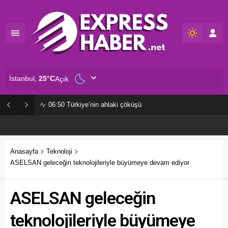
İstanbul,
25
°C
Açık
06:50
Türkiye’nin ahlaki çöküşü
Anasayfa
Teknoloji
ASELSAN geleceğin teknolojileriyle büyümeye devam ediyor
ASELSAN geleceğin
teknolojileriyle büyümeye