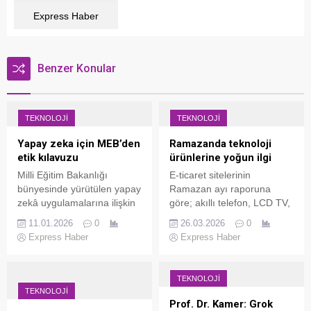
Express Haber
Benzer Konular
TEKNOLOJI
TEKNOLOJI
Yapay zeka için MEB’den
Ramazanda teknoloji
etik kılavuzu
ürünlerine yoğun ilgi
Milli Eğitim Bakanlığı
E-ticaret sitelerinin
bünyesinde yürütülen yapay
Ramazan ayı raporuna
zekâ uygulamalarına ilişkin
göre; akıllı telefon, LCD TV,
etik ilkelerin belirlenmesi,
tablet ve notebook en çok
11.01.2026
0
26.03.2026
0
uygulanması ve izlenmesine
satılan ürünler oldu. 128-
Express Haber
Express Haber
yönelik usul ve esasları
256 GB depolama kapasiteli
düzenlemek amacıyla
akıllı telefonlar, 65-77 inç
"Eğitimde Yapay Zekâ
TV’ler öne çıktı. İSTANBUL
TEKNOLOJI
Uygulamaları Etik Kılavuzu"
(İGFA) – 2026 yılı Ramazan
TEKNOLOJI
yayımlandı.
ayı için “Teknoloji Alışveriş
Prof. Dr. Kamer: Grok