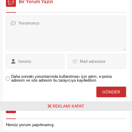
Bir Yorum Yazın
gerektiğini söyledi.
düşerken, Güney Ege
Kılıçdaroğlu, CHP Genel
kıyılarında kuvvetli rüzgar
Merkezi’ne yönelik
uyarısı yapıldı.
müdahalelere de sert tepki
gösterdi.
Daha sonraki yorumlarımda kullanılması için adım, e-posta
adresim ve site adresim bu tarayıcıya kaydedilsin.
REKLAMI KAPAT
Ziyaretçi Yorumları - 0 Yorum
Henüz yorum yapılmamış.