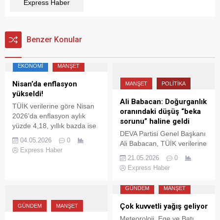
Express Haber
Benzer Konular
EKONOMI
MANŞET
Nisan’da enflasyon
MANŞET
POLITIKA
yükseldi!
Ali Babacan: Doğurganlık
TÜİK verilerine göre Nisan
oranındaki düşüş “beka
2026’da enflasyon aylık
sorunu” haline geldi
yüzde 4,18, yıllık bazda ise
DEVA Partisi Genel Başkanı
yüzde 32,37 artış gösterdi.
04.05.2026
0
Ali Babacan, TÜİK verilerine
En yüksek artış konut
Express Haber
göre 1,42’ye gerileyen
grubunda gerçekleşti.
21.05.2026
0
doğurganlık hızını
Express Haber
değerlendirerek ekonomik
belirsizlik, yüksek kiralar ve
GÜNDEM
MANŞET
hayat pahalılığının
insanların çocuk sahibi olma
Çok kuvvetli yağış geliyor
GÜNDEM
MANŞET
kararını ertelediğini söyledi.
Meteoroloji, Ege ve Batı