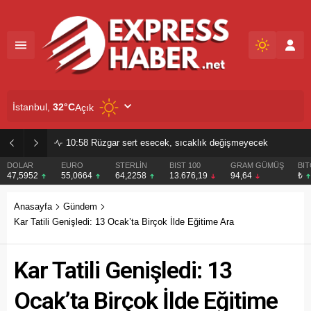
İstanbul,
32
°C
Açık
10:58
Rüzgar sert esecek, sıcaklık değişmeyecek
DOLAR
EURO
STERLİN
BIST 100
GRAM GÜMÜŞ
BI
47,5952
55,0664
64,2258
13.676,19
94,64
₺
Anasayfa
Gündem
Kar Tatili Genişledi: 13 Ocak’ta Birçok İlde Eğitime Ara
Kar Tatili Genişledi: 13
Ocak’ta Birçok İlde Eğitime