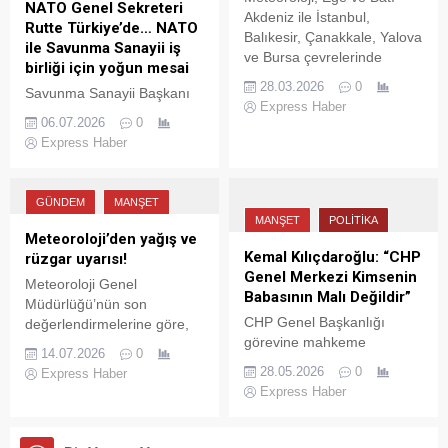
Babacan, mevcut tablonun
NATO Genel Sekreteri
Akdeniz ile İstanbul,
“sürdürülemez” olduğunu ve
Rutte Türkiye’de… NATO
Balıkesir, Çanakkale, Yalova
bunun bir “beka sorunu”
ile Savunma Sanayii iş
ve Bursa çevrelerinde
haline geldiğini ifade etti.
birliği için yoğun mesai
kuvvetli, Aydın, Denizli ve
28.03.2026
0
Savunma Sanayii Başkanı
Muğla çevrelerinde yer yer
Express Haber
Prof. Dr. Haluk Görgün,
çok kuvvetli ve şiddetli
06.07.2026
0
NATO Genel Sekreteri Mark
olması beklendiğinden
Express Haber
Rutte’yi havalimanında
yaşanabilecek
karşıladıklarını belirterek,
olumsuzluklara karşı dikkatli
Savunma Sanayii Forumu
ve tedbirli olunması
GÜNDEM
MANŞET
kapsamında İttifak
uyarısında bulundu.
MANŞET
POLITIKA
ülkeleriyle iş birliğini
Meteoroloji’den yağış ve
güçlendirecek önemli
Kemal Kılıçdaroğlu: “CHP
rüzgar uyarısı!
görüşmeler yapılacağını
Genel Merkezi Kimsenin
Meteoroloji Genel
söyledi.
Babasının Malı Değildir”
Müdürlüğü’nün son
CHP Genel Başkanlığı
değerlendirmelerine göre,
görevine mahkeme
ülkenin kuzey kesimleri ile
14.07.2026
0
kararıyla getirilen Kemal
Akdeniz’in Toroslar
28.05.2026
0
Express Haber
Kılıçdaroğlu, bayramlaşma
mevkiinde sağanak ve gök
Express Haber
programında yaptığı
gürültülü sağanak yağış
açıklamada kurultayın en
bekleniyor. Batı
kısa sürede yapılması
Karadeniz’de sıcaklıklar