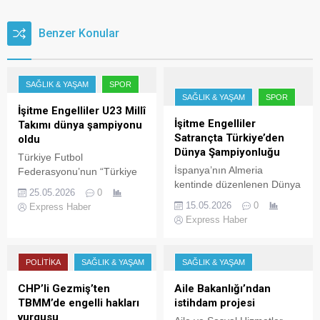
Benzer Konular
SAĞLIK & YAŞAM
SPOR
SAĞLIK & YAŞAM
SPOR
İşitme Engelliler U23 Millî
İşitme Engelliler
Takımı dünya şampiyonu
Satrançta Türkiye’den
oldu
Dünya Şampiyonluğu
Türkiye Futbol
İspanya’nın Almeria
Federasyonu’nun “Türkiye
kentinde düzenlenen Dünya
Futbol Oynuyor” projesi
25.05.2026
0
İşitme Engelliler Satranç
kapsamında desteklediği
15.05.2026
0
Express Haber
Şampiyonası’nda Türkiye,
İşitme Engelliler U23 Millî
Express Haber
önemli bir başarıya imza
Takımı, gösterdiği başarılı
attı. Milli sporculardan
performansla dünya
oluşan takım, “Klasik
şampiyonluğuna ulaştı.
POLITIKA
SAĞLIK & YAŞAM
SAĞLIK & YAŞAM
satranç 1800 altı FIDE ELO”
İşitme Engelliler Spor
kategorisinde dünya
Federasyonu bünyesinde
CHP’li Gezmiş’ten
Aile Bakanlığı’ndan
şampiyonu olarak altın
mücadele eden millî takımın
TBMM’de engelli hakları
istihdam projesi
madalya kazandı.
elde ettiği tarihi başarı spor
vurgusu