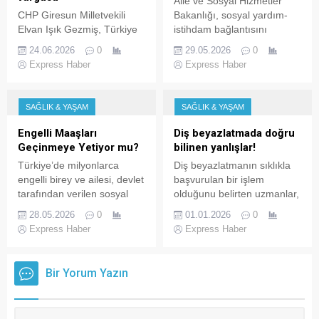
Aile ve Sosyal Hizmetler
camiasında büyük sevinç
CHP Giresun Milletvekili
Bakanlığı, sosyal yardım-
oluşturdu. TFF Engelli
Elvan Işık Gezmiş, Türkiye
istihdam bağlantısını
Futbolu Koordinasyon
Büyük Millet Meclisi (TBMM)
güçlendirmeye yönelik
24.06.2026
0
29.05.2026
0
Kurulu Başkanı Kerim Vural,
Genel Kurulu’nda yaptığı
çalışmalarını Sosyal
Express Haber
Express Haber
şampiyonluğun ardından
konuşmada engelli
Yardımlaşma ve Dayanışma
yaptığı açıklamada...
bireylerin yaşadığı yapısal
Vakıflarının yanı sıra
sorunlara dikkat çekti.
bundan böyle Sosyal
SAĞLIK & YAŞAM
SAĞLIK & YAŞAM
Gezmiş, engelli
Hizmet Merkezi’nin (SHM)
vatandaşların eğitimden
uzman personel desteğiyle
Engelli Maaşları
Diş beyazlatmada doğru
istihdama, sosyal haklardan
de yürütecek.
Geçinmeye Yetiyor mu?
bilinen yanlışlar!
sağlık hizmetlerine kadar
Türkiye’de milyonlarca
Diş beyazlatmanın sıklıkla
birçok alanda ciddi
engelli birey ve ailesi, devlet
başvurulan bir işlem
eşitsizliklerle karşı karşıya
tarafından verilen sosyal
olduğunu belirten uzmanlar,
olduğunu söyledi.
desteklerle yaşam
bu işlemle ilgili toplumda
28.05.2026
0
01.01.2026
0
mücadelesi veriyor. Ancak
birçok yanlış inanış
Express Haber
Express Haber
artan kira, gıda ve sağlık
bulunduğunu söylüyor.
giderleri karşısında engelli
aylıkları temel ihtiyaçları
Bir Yorum Yazın
karşılamakta yetersiz
kalıyor. Uzmanlara göre
sosyal destekler önemli olsa