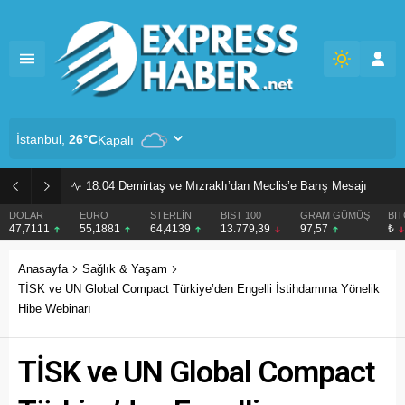
İstanbul,
26
°C
Kapalı
18:04
Demirtaş ve Mızraklı’dan Meclis’e Barış Mesajı
DOLAR
EURO
STERLİN
BIST 100
GRAM GÜMÜŞ
BI
47,7111
55,1881
64,4139
13.779,39
97,57
₺
Anasayfa
Sağlık & Yaşam
TİSK ve UN Global Compact Türkiye’den Engelli İstihdamına Yönelik
Hibe Webinarı
TİSK ve UN Global Compact