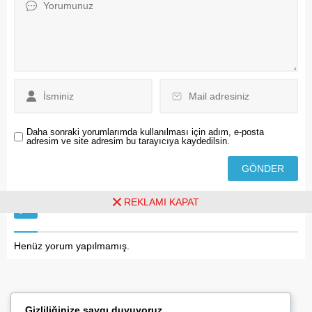
da tek başına “insanca
yaşam” için yeterli değil.
Daha sonraki yorumlarımda kullanılması için adım, e-posta
adresim ve site adresim bu tarayıcıya kaydedilsin.
REKLAMI KAPAT
Ziyaretçi Yorumları - 0 Yorum
Henüz yorum yapılmamış.
Gizliliğinize saygı duyuyoruz