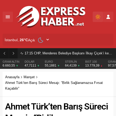
İstanbul,
26
°C
Açık
17:15
CHP, Menderes Belediye Başkanı İlkay Çiçek’i kesin ihraç talebiyle disipline sevk etti
GRAM ALTIN
DOLAR
EURO
STERLİN
BIST 100
GRAM
6.660,55
47,7111
55,1881
64,4139
13.779,39
97,5
Anasayfa
Manşet
Ahmet Türk’ten Barış Süreci Mesajı: “Birlik Sağlanamazsa Fırsat
Kaçabilir”
Ahmet Türk’ten Barış Süreci