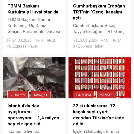
Cumhurbaşkanı Erdoğan
TBMM Başkanı
TRT’nin ‘Genç’ kanalını
Kurtulmuş Hırvatistan’da
açtı
TBMM Başkanı Numan
Cumhurbaşkanı Recep
Kurtulmuş, Üç Deniz
Tayyip Erdoğan, TRT Genç
Girişimi Parlamenter Zirvesi
Kanalı’nın açılışında yaptığı
için Hırvatistan’ın başkenti
15.01.2026
0
14
24.03.2026
0
10
konuşmada TRT’nin hakikat
Zagreb’te temaslarda
Express Haber
Express Haber
mücadelesindeki rolüne
bulunuyor. ANKARA (İGFA)
vurgu yaparak, yeni kanalın
– Türkiye Büyük Millet
gençlerin zihinsel ve kültürel
Meclisi (TBMM) Başkanı
gelişimine katkı sunacağını
Numan Kurtulmuş ve
söyledi.
beraberindeki parlamento
heyeti, “Üç Deniz Girişimi
Parlamenter Zirvesi”ne
katılmak üzere
GÜNDEM
MANŞET
GÜNDEM
MANŞET
Hırvatistan’ın başkenti
Zagreb’e gitti. TBMM
32’si uluslararası 72
İstanbul’da dev
Başkanı Kurtulmuş’u,
kaçak suçlu yurt
uyuşturucu
Hırvatistan Parlamentosu
dışından Türkiye’ye iade
operasyonu… 1,4 milyon
Milletvekili Ivan Malenica
edildi
hap ele geçirildi
ile...
İçişleri Bakanlığı, kırmızı
İstanbul Silivri’de