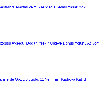
Beştaş: “Demirtaş ve Yüksekdağ’a Siyasi Yasak Yok”
zcüsü Ayşegül Doğan: “Teklif Ülkeye Dönüş Yolunu Açıyor”
nsferde Göz Doldurdu: 11 Yeni İsim Kadroya Katıldı