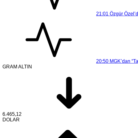
21:01
Özgür Özel’d
20:50
MGK’dan “Tar
GRAM ALTIN
6.465,12
DOLAR